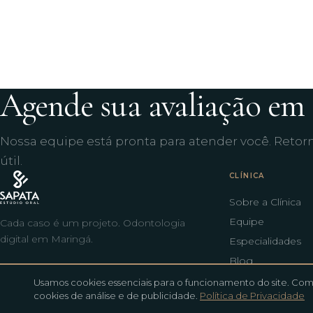
Agende sua avaliação em 
Nossa equipe está pronta para atender você. Retorn
útil.
CLÍNICA
Sobre a Clínica
Equipe
Cada caso é um projeto. Odontologia
digital em Maringá.
Especialidades
Blog
Usamos cookies essenciais para o funcionamento do site. Co
cookies de análise e de publicidade.
Política de Privacidade
Responsável Técnico: Dr. Diogo Marques Sapata · CRO-PR 23.258 · CRO-PR-CL
2.745