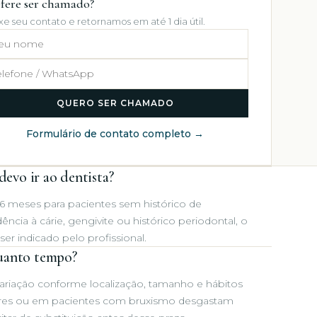
fere ser chamado?
xe seu contato e retornamos em até 1 dia útil.
ome
lefone / WhatsApp
QUERO SER CHAMADO
Formulário de contato completo →
evo ir ao dentista?
6 meses para pacientes sem histórico de
cia à cárie, gengivite ou histórico periodontal, o
r indicado pelo profissional.
quanto tempo?
ariação conforme localização, tamanho e hábitos
ares ou em pacientes com bruxismo desgastam