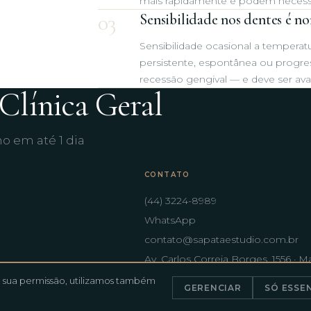
mais rapidamente e podem necessit
03
Sensibilidade nos dentes é n
Sensibilidade ocasional a temperat
persistente, espontânea ou progres
recessão gengival — e deve ser ava
Clínica Geral
o em até 1 dia
CONTATO
(44) 3224-8989
WhatsApp
contato@sapataestudio.com.br
Av. Carlos Correia Borges, 1556 · M
PR
m sua permissão, utilizamos também
GERENCIAR
SÓ ESSEN
© 2026 Sapata Estúdio Oral ·
Pol