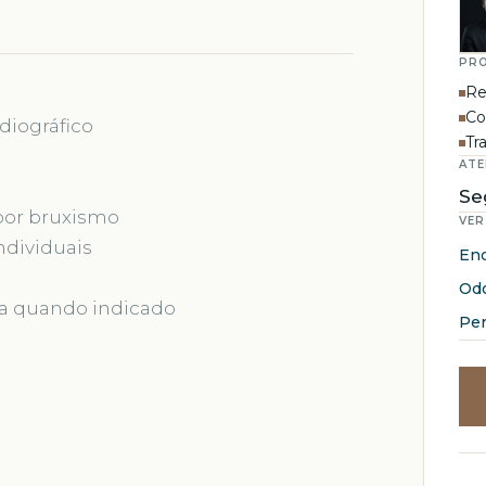
PRO
Re
Co
diográfico
Tr
AT
Se
 por bruxismo
VER
ndividuais
En
Odo
ca quando indicado
Per