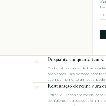
Pre
Dei
N
Te
01
De quanto em quanto tempo d
O intervalo recomendado é a cada 
problemas. Para pessoas com tendên
acompanhamento trimestral pode se
02
Restauração de resina dura 
Entre 5 e 10 anos em média, com v
de higiene. Restaurações em mol