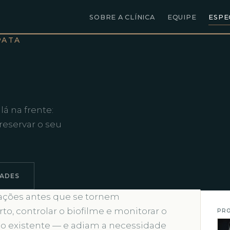
SOBRE A CLÍNICA
EQUIPE
ESPE
PATA
lá na frente:
reservar o seu
DADES
ações antes que se tornem
, controlar o biofilme e monitorar o
PRO
ão existente — e adiam a necessidade