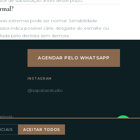
ar de substituição antes desse prazo.
ormal?
uras extremas pode ser normal. Sensibilidade
siva indica possível cárie, desgaste do esmalte ou
liada pelo dentista sem demora.
AGENDAR PELO WHATSAPP
INSTAGRAM
@sapataestudio
aringá-
CIAIS
ACEITAR TODOS
ítica de Privacidade
·
Termos de Uso
·
Gerenciar cookies