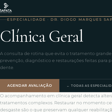
ESPECIALIDADE · DR. DIOGO MARQUES SA
Clínica Geral
A consulta de rotina que evita o tratamento grande 
prevenção, diagnóstico e restaurações feitas para p
dente.
AGENDAR AVALIAÇÃO
← TODAS AS ESPECIALI
O acompanhamento em clínica geral detecta alter
tratamentos complexos. Restaurar no momento certo
desgaste são o que preservam qualquer reabilitaç