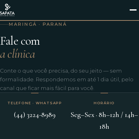
MARINGÁ · PARANÁ
Fale com
a clínica
Conte o que você precisa, do seu jeito — sem
formalidade. Respondemos em até 1 dia útil, pelo
canal que ficar mais fácil para você.
TELEFONE · WHATSAPP
HORÁRIO
(44) 3224-8989
Seg–Sex · 8h–12h / 14h–
18h